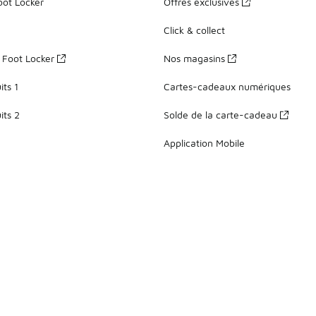
oot Locker
Offres exclusives
Click & collect
z Foot Locker
Nos magasins
ts 1
Cartes-cadeaux numériques
its 2
Solde de la carte-cadeau
Application Mobile