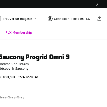
Trouver un magasin
Connexion | Rejoins FLX
FLX Membership
Saucony Progrid Omni 9
Homme Chaussures
Découvrir Saucony
€ 189,99
TVA incluse
Grey-Grey-Grey
Page 1 sur 2 affichant 1 à 10 des 13 couleurs.
Merci de sélectionner un style
*
Me