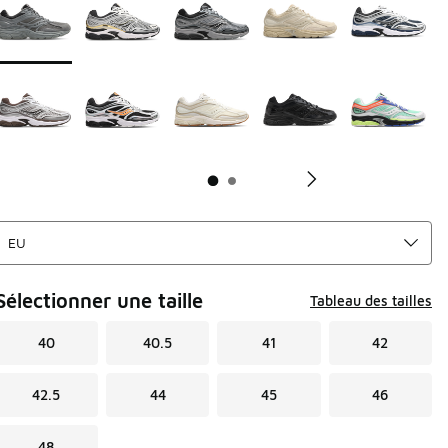
Sélectionner une taille
Tableau des tailles
40
40.5
41
42
42.5
44
45
46
48