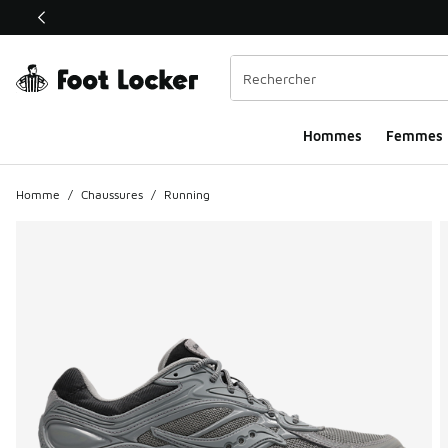
Ce lien ouvrira une nouvelle fenêtre
Hommes​
Femmes
Homme
/
Chaussures
/
Running