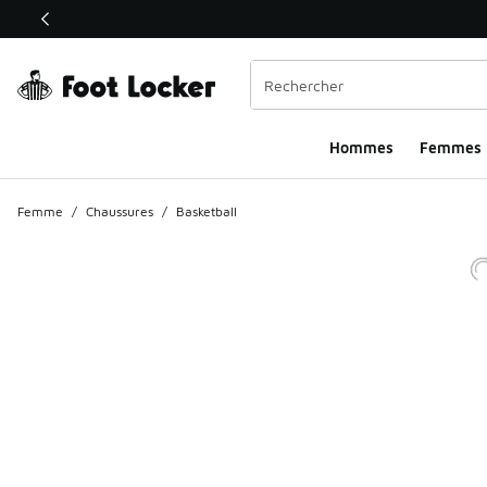
Ce lien ouvrira une nouvelle fenêtre
Hommes​
Femmes
Femme
/
Chaussures
/
Basketball