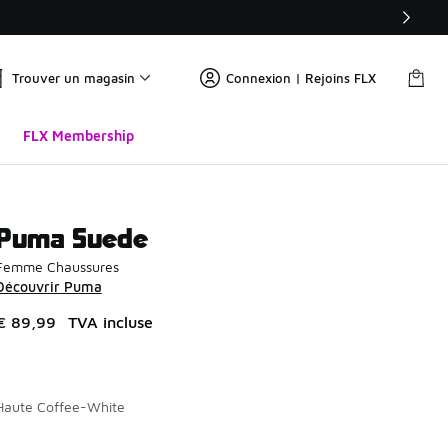
Trouver un magasin
Connexion | Rejoins FLX
FLX Membership
Puma Suede
Femme Chaussures
Découvrir Puma
€ 89,99
TVA incluse
Haute Coffee-White
Page 1 sur 1 affichant 1 à 4 des 4 couleurs.
Merci de sélectionner un style
*