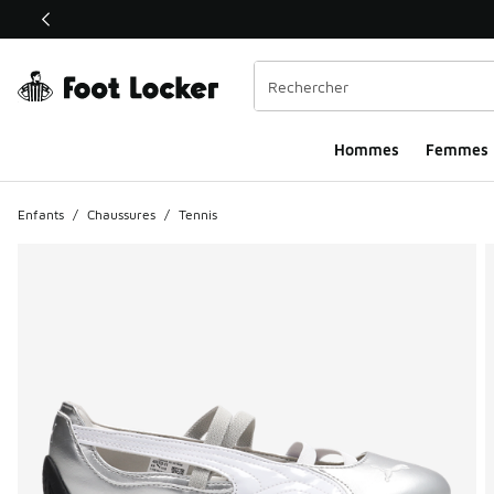
Ce lien ouvrira une nouvelle fenêtre
Hommes​
Femmes
Enfants
/
Chaussures
/
Tennis