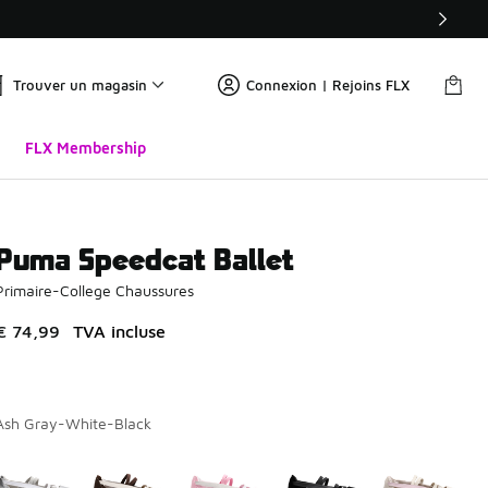
Trouver un magasin
Connexion | Rejoins FLX
FLX Membership
Puma Speedcat Ballet
Primaire-College Chaussures
€ 74,99
TVA incluse
Ash Gray-White-Black
Merci de sélectionner un style
*
Page 1 sur 1 affichant 1 à 5 des 5 couleurs.