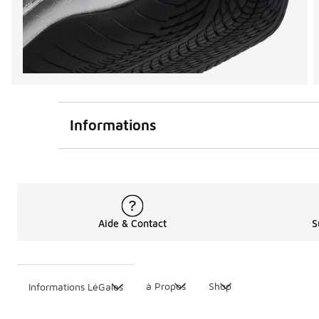
Informations
Aide & Contact
S
à Propos
Shop
Informations LéGales