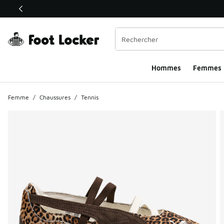
Ce lien ouvrira une nouvelle fenêtre
Hommes​
Femmes
Femme
/
Chaussures
/
Tennis