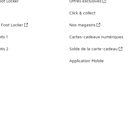
oot Locker
Offres exclusives
Click & collect
z Foot Locker
Nos magasins
ts 1
Cartes-cadeaux numériques
its 2
Solde de la carte-cadeau
Application Mobile