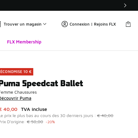
Trouver un magasin
Connexion | Rejoins FLX
FLX Membership
ÉCONOMISE 10 €
Puma Speedcat Ballet
Femme Chaussures
Découvrir Puma
Cet article est en promotion. Prix en baisse de à € 40,00
€ 40,00
TVA incluse
Le prix le plus bas au cours des 30 derniers jours :
€ 40,00
Prix D'origine:
€ 50,00
-20%