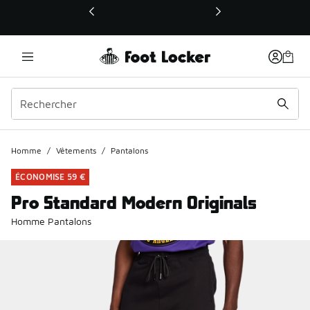
Ce lien ouvrira une nouvelle fenêtre
Homme
/
Vêtements
/
Pantalons
ÉCONOMISE 59 €
Pro Standard Modern Originals
Homme Pantalons