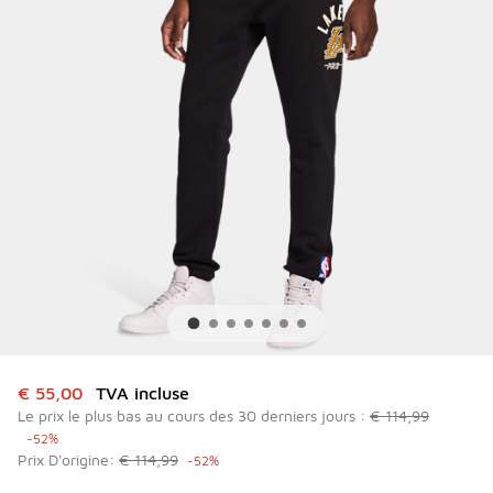
Cet article est en promotion. Prix en baisse de à € 55,00
€ 55,00
TVA incluse
Le prix le plus bas au cours des 30 derniers jours :
€ 114,99
-52%
Prix D'origine:
€ 114,99
-52%