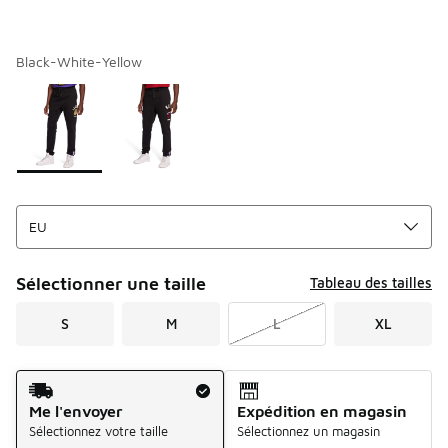
Black-White-Yellow
Merci de sélectionner un style
*
Page 1 sur 1 affichant 1 à 2 des 2 couleurs.
Sélectionner une taille
Tableau des tailles
S
M
L
XL
Mode d'expédition
Me l'envoyer
Expédition en magasin
Sélectionnez votre taille
Sélectionnez un magasin