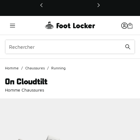
Ce lien ouvrira une nouvelle fenêtre
Homme
/
Chaussures
/
Running
On Cloudtilt
Homme Chaussures