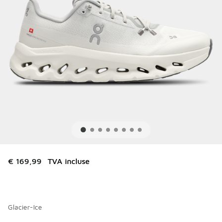
€ 169,99
TVA incluse
Glacier-Ice
Merci de sélectionner un style
*
Page 1 sur 1 affichant 1 à 7 des 7 couleurs.