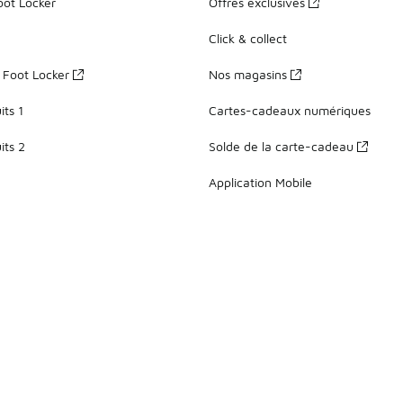
oot Locker
Offres exclusives
Click & collect
z Foot Locker
Nos magasins
ts 1
Cartes-cadeaux numériques
its 2
Solde de la carte-cadeau
Application Mobile