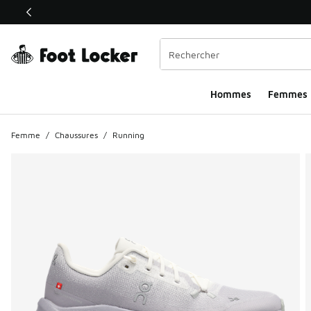
Ce lien ouvrira une nouvelle fenêtre
Hommes​
Femmes
Femme
/
Chaussures
/
Running