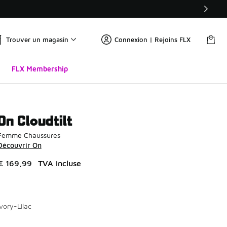
Trouver un magasin
Connexion | Rejoins FLX
FLX Membership
On Cloudtilt
Femme Chaussures
Découvrir On
€ 169,99
TVA incluse
Ivory-Lilac
Page 1 sur 1 affichant 1 à 9 des 9 couleurs.
Merci de sélectionner un style
*