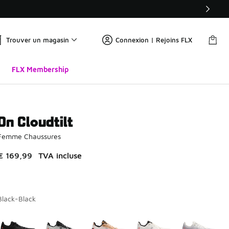
Trouver un magasin
Connexion | Rejoins FLX
FLX Membership
On Cloudtilt
Femme Chaussures
€ 169,99
TVA incluse
Black-Black
Merci de sélectionner un style
*
Page 1 sur 1 affichant 1 à 10 des 10 couleurs.