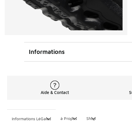
Informations
Aide & Contact
S
à Propos
Shop
Informations LéGales