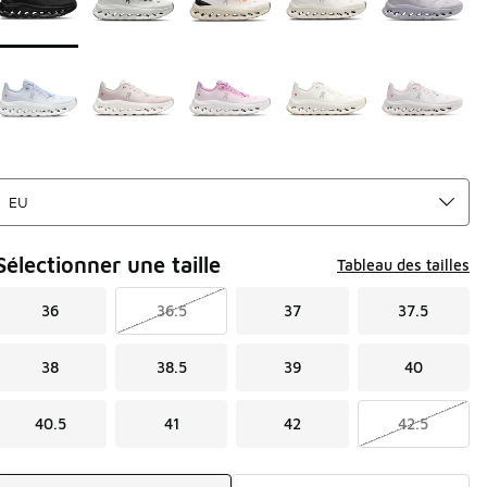
Sélectionner une taille
Tableau des tailles
36
36.5
37
37.5
38
38.5
39
40
40.5
41
42
42.5
Mode d'expédition