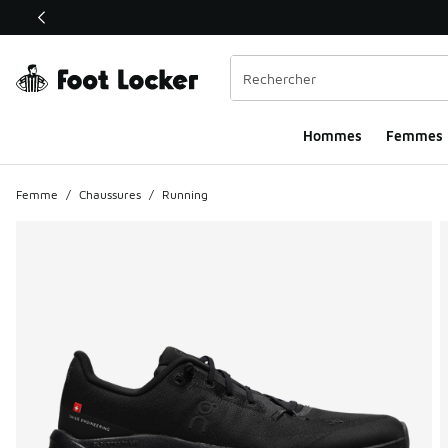
Ce lien ouvrira une nouvelle fenêtre
Hommes​
Femmes
Femme
/
Chaussures
/
Running