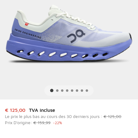
Cet article est en promotion. Prix en baisse de à € 125,00
€ 125,00
TVA incluse
Le prix le plus bas au cours des 30 derniers jours :
€ 125,00
Prix D'origine:
€ 159,99
-22%