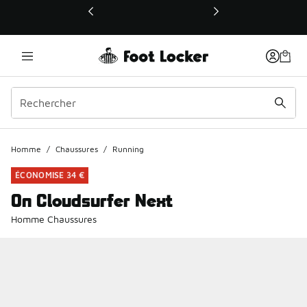
Ce lien ouvrira une nouvelle fenêtre
Homme
/
Chaussures
/
Running
ÉCONOMISE 34 €
On Cloudsurfer Next
Homme Chaussures