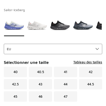
Sailor-Iceberg
Merci de sélectionner un style
*
Page 1 sur 1 affichant 1 à 5 des 5 couleurs.
Sélectionner une taille
Tableau des tailles
40
40.5
41
42
42.5
43
44
44.5
45
46
47