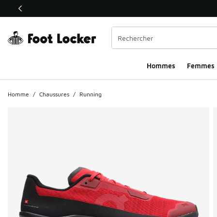
Ce lien ouvrira une nouvelle fenêtre
Hommes​
Femmes
Homme
/
Chaussures
/
Running