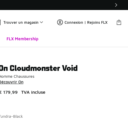
Trouver un magasin
Connexion | Rejoins FLX
FLX Membership
On Cloudmonster Void
Homme Chaussures
Découvrir On
€ 179,99
TVA incluse
Tundra-Black
Page 1 sur 1 affichant 1 à 3 des 3 couleurs.
Merci de sélectionner un style
*