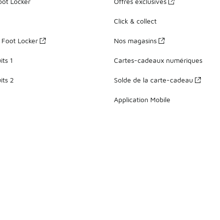
oot Locker
Offres exclusives
Click & collect
z Foot Locker
Nos magasins
ts 1
Cartes-cadeaux numériques
its 2
Solde de la carte-cadeau
Application Mobile