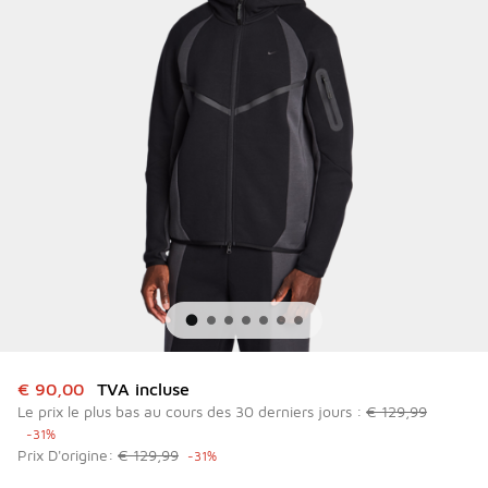
Cet article est en promotion. Prix en baisse de à € 90,00
€ 90,00
TVA incluse
Le prix le plus bas au cours des 30 derniers jours :
€ 129,99
-31%
Prix D'origine:
€ 129,99
-31%