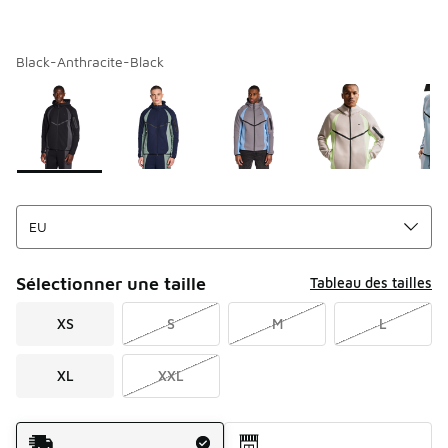
Black-Anthracite-Black
Merci de sélectionner un style
*
Page 1 sur 1 affichant 1 à 7 des 7 couleurs.
Sélectionner une taille
Tableau des tailles
XS
S
M
L
XL
XXL
Mode d'expédition