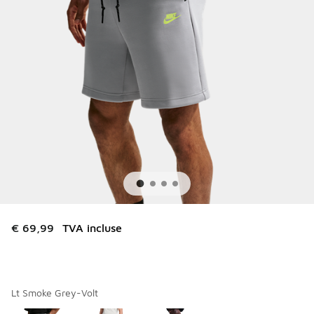
€ 69,99
TVA incluse
Lt Smoke Grey-Volt
Merci de sélectionner un style
*
Page 1 sur 1 affichant 1 à 3 des 3 couleurs.