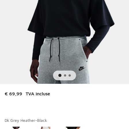
€ 69,99
TVA incluse
Dk Grey Heather-Black
Merci de sélectionner un style
*
Page 1 sur 1 affichant 1 à 3 des 3 couleurs.