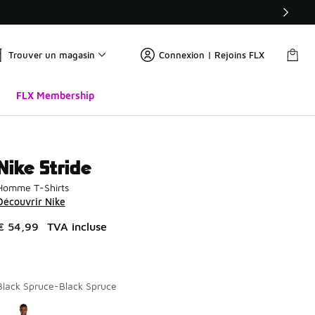
Trouver un magasin
Connexion | Rejoins FLX
FLX Membership
Nike Stride
Homme T-Shirts
Découvrir Nike
€ 54,99
TVA incluse
Black Spruce-Black Spruce
Page 1 sur 1 affichant 1 à 1 des 1 couleurs.
Merci de sélectionner un style
*