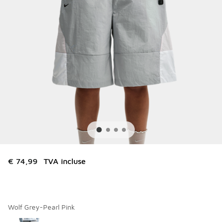
€ 74,99
TVA incluse
Wolf Grey-Pearl Pink
Merci de sélectionner un style
*
Page 1 sur 1 affichant 1 à 1 des 1 couleurs.