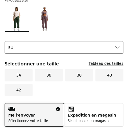
Fir-Alabaster
Merci de sélectionner un style
*
Page 1 sur 1 affichant 1 à 2 des 2 couleurs.
Sélectionner une taille
Tableau des tailles
34
36
38
40
42
Mode d'expédition
Me l'envoyer
Expédition en magasin
Sélectionnez votre taille
Sélectionnez un magasin