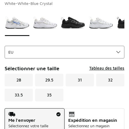
White-White-Blue Crystal
Page 1 sur 1 affichant 1 à 9 des 9 couleurs.
Merci de sélectionner un style
*
Sélectionner une taille
Tableau des tailles
28
29.5
31
32
33.5
35
Mode d'expédition
Me l'envoyer
Expédition en magasin
Sélectionnez votre taille
Sélectionnez un magasin