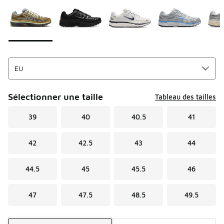
Sélectionner une taille
Tableau des tailles
39
40
40.5
41
42
42.5
43
44
44.5
45
45.5
46
47
47.5
48.5
49.5
Mode d'expédition