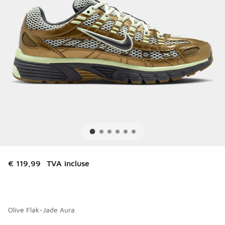
€ 119,99
TVA incluse
Olive Flak-Jade Aura
Merci de sélectionner un style
*
Page 1 sur 4 affichant 1 à 10 des 36 couleurs.