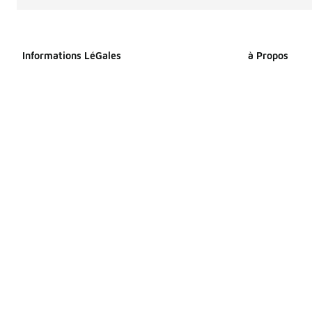
Informations LéGales
à Propos
Déclaration relative aux cookies
À propos de F
Déclaration de confidentialité
Espace Presse
Conditions générales
Travailler che
Index Égalité Professionnelle
Sitemap Produi
Femmes-Hommes
Sitemap Produ
Énoncé d’accessibilité
Vos droits