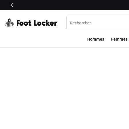
Ce lien ouvrira une nouvelle fenêtre
Hommes​
Femmes