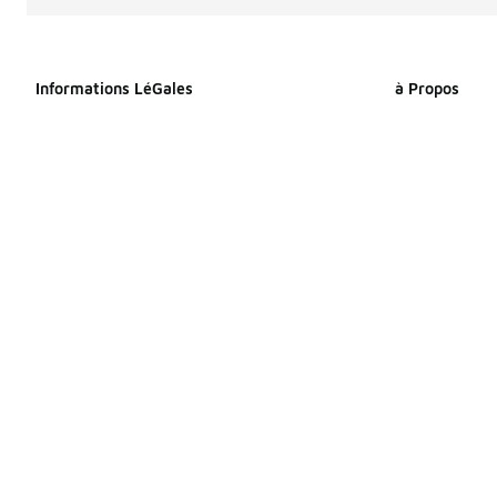
Informations LéGales
à Propos
Déclaration relative aux cookies
À propos de F
Déclaration de confidentialité
Espace Presse
Conditions générales
Travailler che
Index Égalité Professionnelle
Sitemap Produi
Femmes-Hommes
Sitemap Produ
Énoncé d’accessibilité
Vos droits