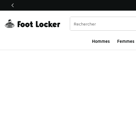
Ce lien ouvrira une nouvelle fenêtre
Hommes​
Femmes