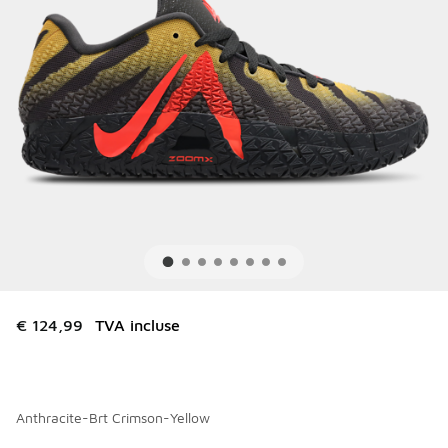
€ 124,99
TVA incluse
Anthracite-Brt Crimson-Yellow
Merci de sélectionner un style
*
Page 1 sur 1 affichant 1 à 4 des 4 couleurs.