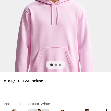
€ 64,99
TVA incluse
Pink Foam-Pink Foam-White
Merci de sélectionner un style
*
Page 1 sur 1 affichant 1 à 5 des 5 couleurs.