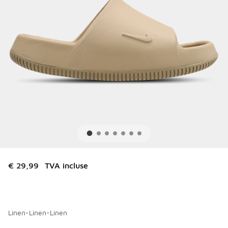
€ 29,99
TVA incluse
Linen-Linen-Linen
Merci de sélectionner un style
*
Page 1 sur 1 affichant 1 à 3 des 3 couleurs.