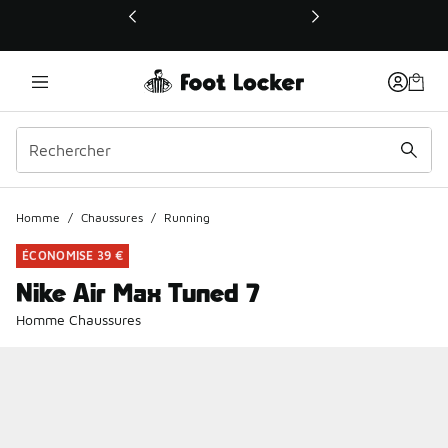
Ce lien ouvrira une nouvelle fenêtre
Homme
/
Chaussures
/
Running
ÉCONOMISE 39 €
Nike Air Max Tuned 7
Homme Chaussures