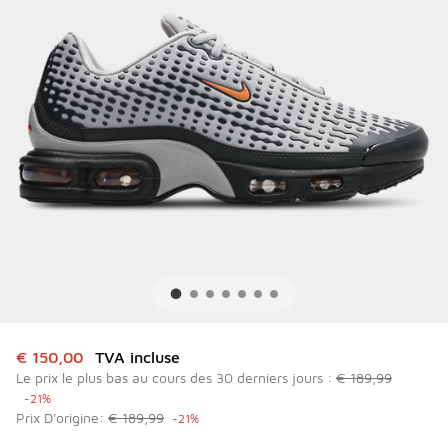
Cet article est en promotion. Prix en baisse de à € 150,00
€ 150,00
TVA incluse
Le prix le plus bas au cours des 30 derniers jours :
€ 189,99
-21%
Prix D'origine:
€ 189,99
-21%