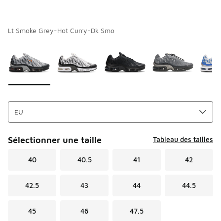
Lt Smoke Grey-Hot Curry-Dk Smo
Merci de sélectionner un style
*
Page 1 sur 1 affichant 1 à 5 des 5 couleurs.
Sélectionner une taille
Tableau des tailles
40
40.5
41
42
42.5
43
44
44.5
45
46
47.5