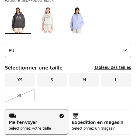
Faded Black-Faded Black
Merci de sélectionner un style
*
Page 1 sur 1 affichant 1 à 3 des 3 couleurs.
Sélectionner une taille
Tableau des tailles
XS
S
M
L
XL
Mode d'expédition
Me l'envoyer
Expédition en magasin
Sélectionnez votre taille
Sélectionnez un magasin