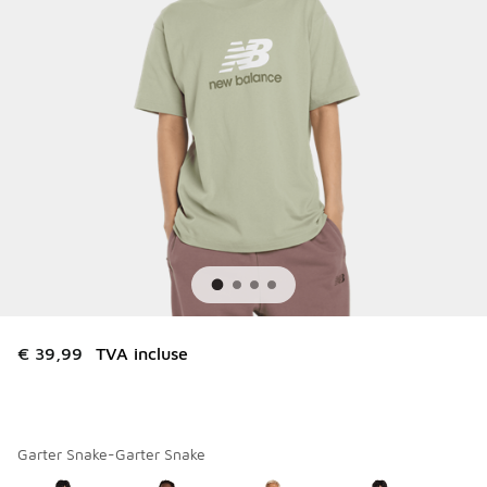
€ 39,99
TVA incluse
Garter Snake-Garter Snake
Merci de sélectionner un style
*
Page 1 sur 1 affichant 1 à 4 des 4 couleurs.