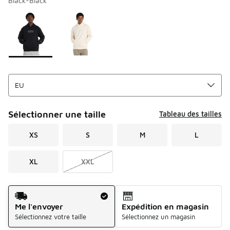
Black-Black
Merci de sélectionner un style
*
Page 1 sur 1 affichant 1 à 2 des 2 couleurs.
Sélectionner une taille
Tableau des tailles
XS
S
M
L
XL
XXL
Mode d'expédition
Me l'envoyer
Expédition en magasin
Sélectionnez votre taille
Sélectionnez un magasin