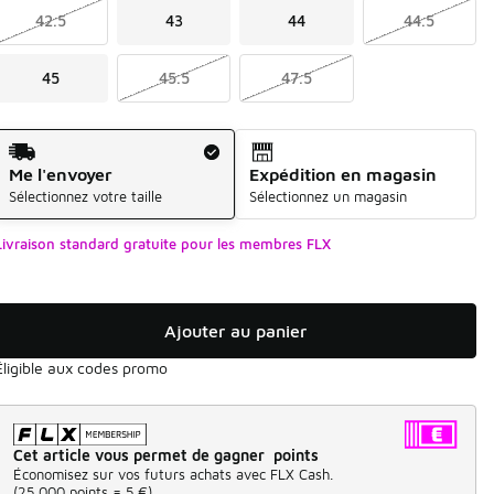
42.5
43
44
44.5
45
45.5
47.5
Mode d'expédition
Me l'envoyer
Expédition en magasin
Sélectionnez votre taille
Sélectionnez un magasin
Livraison standard gratuite pour les membres FLX
Ajouter au panier
Éligible aux codes promo
Cet article vous permet de gagner points
Économisez sur vos futurs achats avec FLX Cash.
(
25 000 points =
5 €
)