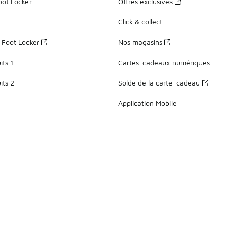
oot Locker
Offres exclusives
Click & collect
z Foot Locker
Nos magasins
ts 1
Cartes-cadeaux numériques
its 2
Solde de la carte-cadeau
Application Mobile