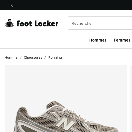
Ce lien ouvrira une nouvelle fenêtre
Hommes​
Femmes
Homme
/
Chaussures
/
Running