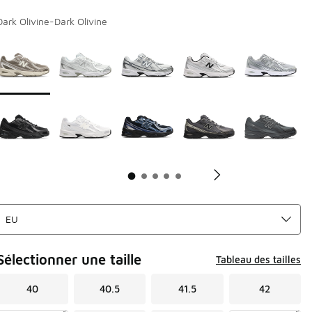
Dark Olivine-Dark Olivine
Page 1 sur 5 affichant 1 à 10 des 42 couleurs.
Merci de sélectionner un style
*
Me
Sélectionner une taille
Tableau des tailles
40
40.5
41.5
42