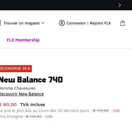
Trouver un magasin
Connexion | Rejoins FLX
FLX Membership
ÉCONOMISE 39 €
New Balance 740
Homme Chaussures
Découvrir New Balance
Cet article est en promotion. Prix en baisse de à € 80,00
€ 80,00
TVA incluse
Le prix le plus bas au cours des 30 derniers jours :
€ 119,99
-33%
Prix D'origine:
€ 119,99
-33%