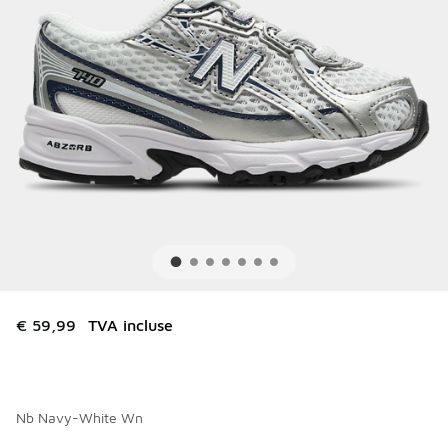
€ 59,99
TVA incluse
Nb Navy-White Wn
Merci de sélectionner un style
*
Page 1 sur 1 affichant 1 à 9 des 9 couleurs.