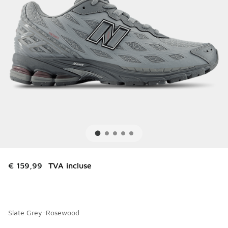
€ 159,99
TVA incluse
Slate Grey-Rosewood
Merci de sélectionner un style
*
Page 1 sur 2 affichant 1 à 10 des 20 couleurs.