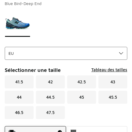
Blue Bird-Deep End
Page 1 sur 1 affichant 1 à 1 des 1 couleurs.
Merci de sélectionner un style
*
Sélectionner une taille
Tableau des tailles
41.5
42
42.5
43
44
44.5
45
45.5
46.5
47.5
Mode d'expédition