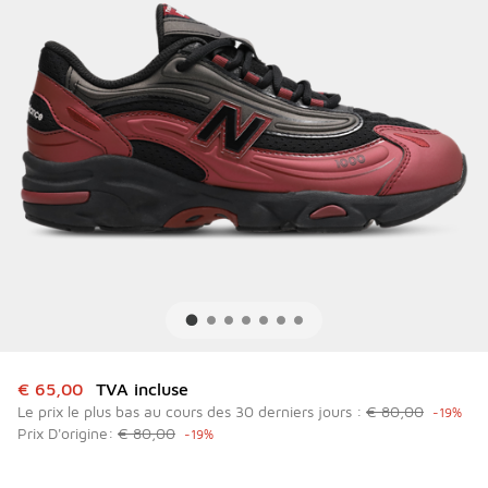
Cet article est en promotion. Prix en baisse de à € 65,00
€ 65,00
TVA incluse
Le prix le plus bas au cours des 30 derniers jours :
€ 80,00
-19%
Prix D'origine:
€ 80,00
-19%