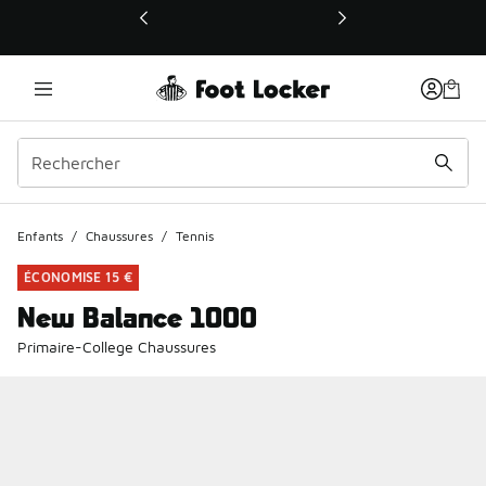
Ce lien ouvrira une nouvelle fenêtre
Enfants
/
Chaussures
/
Tennis
ÉCONOMISE 15 €
New Balance 1000
Primaire-College Chaussures