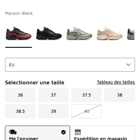
Maroon-Black
Merci de sélectionner un style
*
Page 1 sur 1 affichant 1 à 6 des 6 couleurs.
Sélectionner une taille
Tableau des tailles
36
37
37.5
38
38.5
39
40
Mode d'expédition
Me l'envoyer
Expédition en magasin