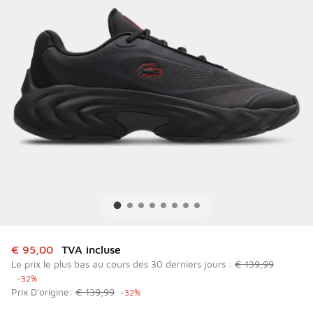
Cet article est en promotion. Prix en baisse de à € 95,00
€ 95,00
TVA incluse
Le prix le plus bas au cours des 30 derniers jours :
€ 139,99
-32%
Prix D'origine:
€ 139,99
-32%