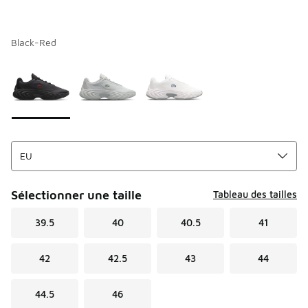
Black-Red
Merci de sélectionner un style
*
Page 1 sur 1 affichant 1 à 3 des 3 couleurs.
Sélectionner une taille
Tableau des tailles
39.5
40
40.5
41
42
42.5
43
44
44.5
46