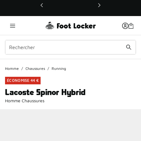
Ce lien ouvrira une nouvelle fenêtre
Homme
/
Chaussures
/
Running
ÉCONOMISE 44 €
Lacoste Spinor Hybrid
Homme Chaussures