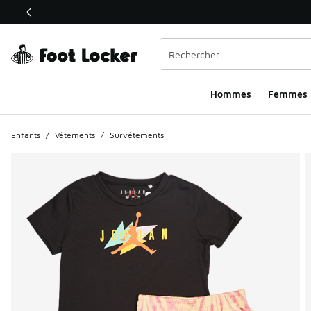
Ce lien ouvrira une nouvelle fenêtre
Hommes​
Femmes
Enfants
/
Vêtements
/
Survêtements