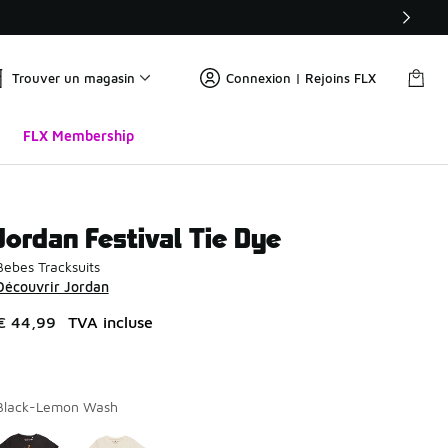
Trouver un magasin
Connexion | Rejoins FLX
FLX Membership
Jordan Festival Tie Dye
Bebes Tracksuits
Découvrir Jordan
€ 44,99
TVA incluse
Black-Lemon Wash
Page 1 sur 1 affichant 1 à 2 des 2 couleurs.
Merci de sélectionner un style
*