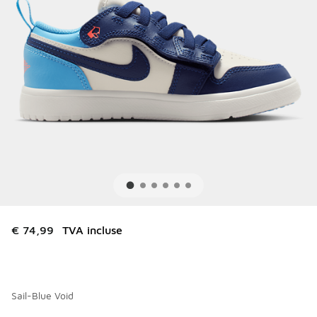
€ 74,99
TVA incluse
Sail-Blue Void
Merci de sélectionner un style
*
Page 1 sur 1 affichant 1 à 3 des 3 couleurs.