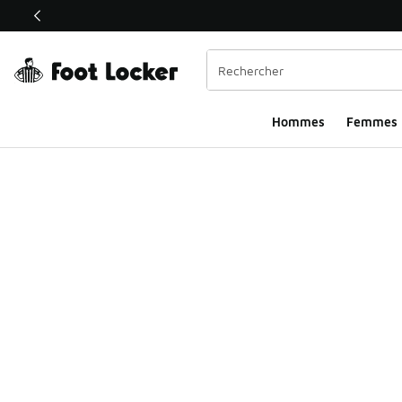
Ce lien ouvrira une nouvelle fenêtre
Hommes​
Femmes