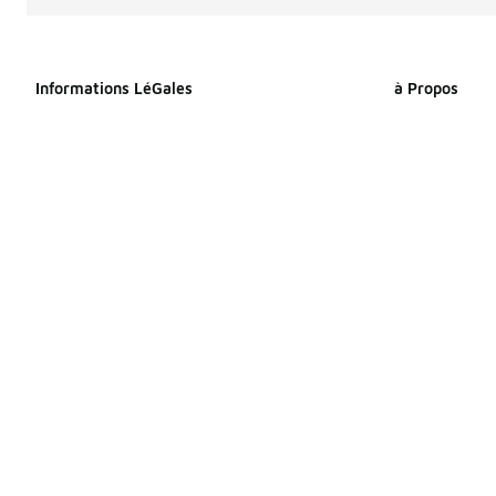
Informations LéGales
à Propos
Déclaration relative aux cookies
À propos de F
Déclaration de confidentialité
Espace Presse
Conditions générales
Travailler che
Index Égalité Professionnelle
Sitemap Produi
Femmes-Hommes
Sitemap Produ
Énoncé d’accessibilité
Vos droits