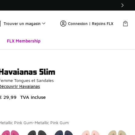
Trouver un magasin
Connexion | Rejoins FLX
FLX Membership
Havaianas Slim
Femme Tongues et Sandales
Découvrir Havaianas
€ 29,99
TVA incluse
Metallic Pink Gum-Metallic Pink Gum
Page 1 sur 1 affichant 1 à 6 des 6 couleurs.
Merci de sélectionner un style
*