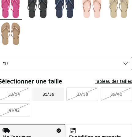
Sélectionner une taille
Tableau des tailles
33/34
35/36
37/38
39/40
41/42
Mode d'expédition
Me l'envoyer
Expédition en magasin