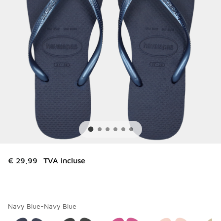
€ 29,99
TVA incluse
Navy Blue-Navy Blue
Merci de sélectionner un style
*
Page 1 sur 1 affichant 1 à 6 des 6 couleurs.