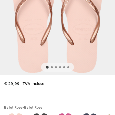
€ 29,99
TVA incluse
Ballet Rose-Ballet Rose
Merci de sélectionner un style
*
Page 1 sur 1 affichant 1 à 6 des 6 couleurs.