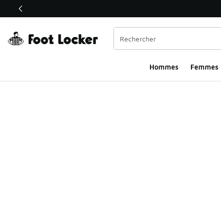
Ce lien ouvrira une nouvelle fenêtre
Hommes​
Femmes