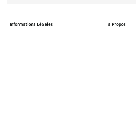
Informations LéGales
à Propos
Déclaration relative aux cookies
À propos de F
Déclaration de confidentialité
Espace Presse
Conditions générales
Travailler che
Index Égalité Professionnelle
Sitemap Produi
Femmes-Hommes
Sitemap Produ
Énoncé d’accessibilité
Vos droits