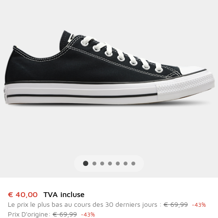
Cet article est en promotion. Prix en baisse de à € 40,00
€ 40,00
TVA incluse
Le prix le plus bas au cours des 30 derniers jours :
€ 69,99
-43%
Prix D'origine:
€ 69,99
-43%