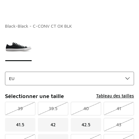
Black-Black - C-CONV CT OX BLK
Page 1 sur 1 affichant 1 à 1 des 1 couleurs.
Merci de sélectionner un style
*
Sélectionner une taille
Tableau des tailles
39
39.5
40
41
41.5
42
42.5
43