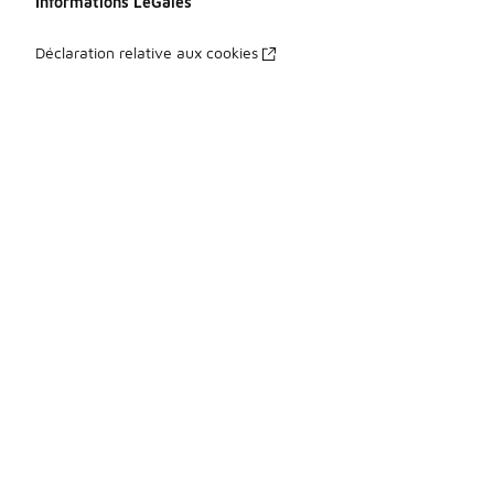
Informations LéGales
Déclaration relative aux cookies
Déclaration de confidentialité
Conditions générales
Index Égalité Professionnelle Femmes-Hommes
Énoncé d’accessibilité
Vos droits
à Propos
À propos de Foot Locker
Espace Presse
Travailler chez Foot Locker