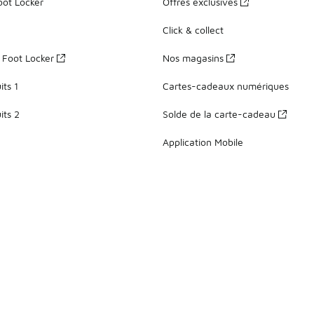
oot Locker
Offres exclusives
Click & collect
z Foot Locker
Nos magasins
ts 1
Cartes-cadeaux numériques
its 2
Solde de la carte-cadeau
Application Mobile