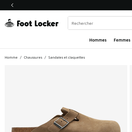
Ce lien ouvrira une nouvelle fenêtre
Hommes​
Femmes
Homme
/
Chaussures
/
Sandales et claquettes