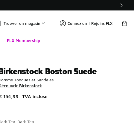
Trouver un magasin
Connexion | Rejoins FLX
FLX Membership
Birkenstock Boston Suede
Homme Tongues et Sandales
Découvrir Birkenstock
€ 154,99
TVA incluse
Dark Tea-Dark Tea
Page 1 sur 1 affichant 1 à 2 des 2 couleurs.
Merci de sélectionner un style
*