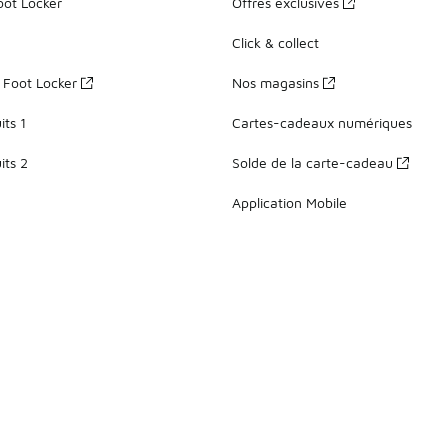
oot Locker
Offres exclusives
Click & collect
z Foot Locker
Nos magasins
ts 1
Cartes-cadeaux numériques
its 2
Solde de la carte-cadeau
Application Mobile