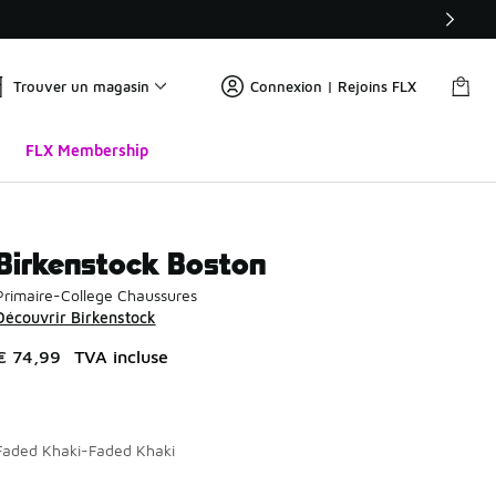
Trouver un magasin
Connexion | Rejoins FLX
FLX Membership
Birkenstock Boston
Primaire-College Chaussures
Découvrir Birkenstock
€ 74,99
TVA incluse
Faded Khaki-Faded Khaki
Page 1 sur 1 affichant 1 à 2 des 2 couleurs.
Merci de sélectionner un style
*