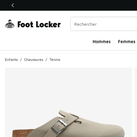
Ce lien ouvrira une nouvelle fenêtre
Hommes​
Femmes
Enfants
/
Chaussures
/
Tennis