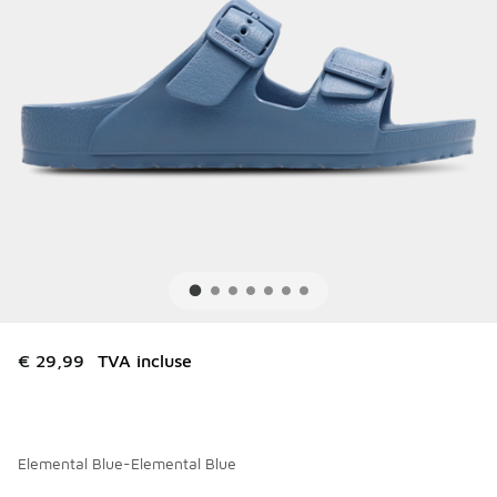
€ 29,99
TVA incluse
Elemental Blue-Elemental Blue
Merci de sélectionner un style
*
Page 1 sur 1 affichant 1 à 4 des 4 couleurs.