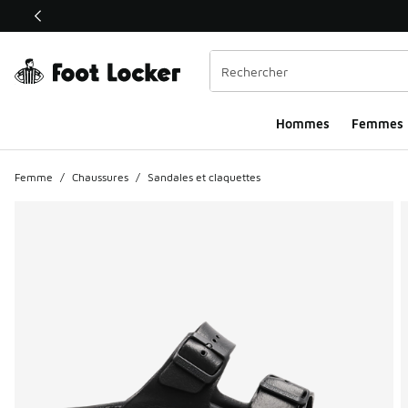
Ce lien ouvrira une nouvelle fenêtre
Hommes​
Femmes
Femme
/
Chaussures
/
Sandales et claquettes