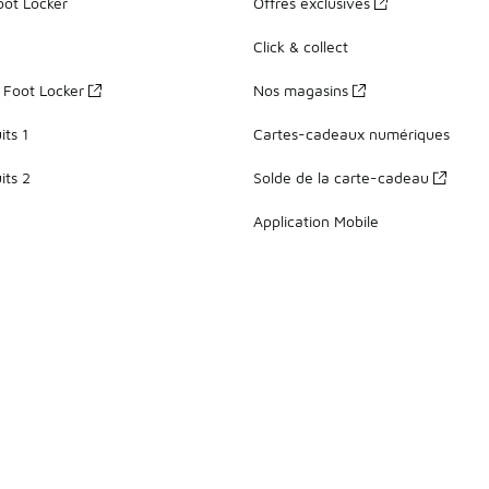
oot Locker
Offres exclusives
Click & collect
z Foot Locker
Nos magasins
ts 1
Cartes-cadeaux numériques
its 2
Solde de la carte-cadeau
Application Mobile