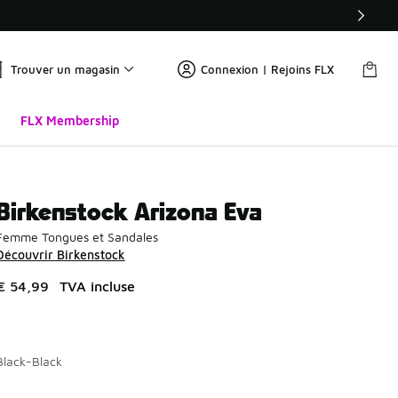
Trouver un magasin
Connexion | Rejoins FLX
FLX Membership
Birkenstock Arizona Eva
Femme Tongues et Sandales
Découvrir Birkenstock
€ 54,99
TVA incluse
Black-Black
Page 1 sur 1 affichant 1 à 2 des 2 couleurs.
Merci de sélectionner un style
*