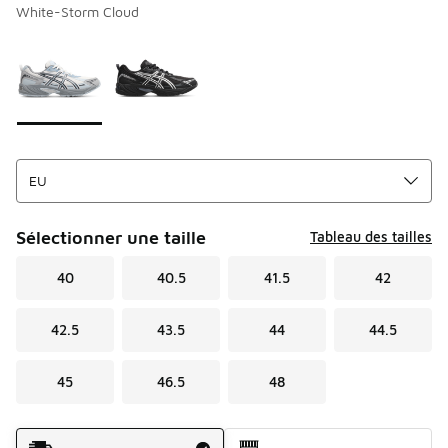
White-Storm Cloud
Page 1 sur 1 affichant 1 à 2 des 2 couleurs.
Merci de sélectionner un style
*
Sélectionner une taille
Tableau des tailles
40
40.5
41.5
42
42.5
43.5
44
44.5
45
46.5
48
Mode d'expédition