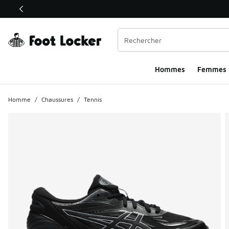
Ce lien ouvrira une nouvelle fenêtre
Hommes​
Femmes
Homme
/
Chaussures
/
Tennis