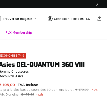
Trouver un magasin
Connexion | Rejoins FLX
FLX Membership
ÉCONOMISE 74 €
Asics GEL-QUANTUM 360 VIII
Homme Chaussures
Découvrir Asics
Cet article est en promotion. Prix en baisse de à € 105,00
€ 105,00
TVA incluse
Le prix le plus bas au cours des 30 derniers jours :
€ 179,99
-42%
Prix D'origine:
€ 179,99
-42%