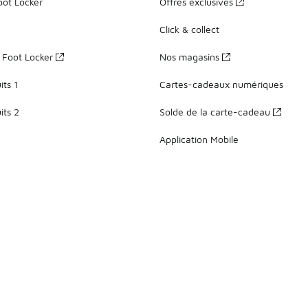
oot Locker
Offres exclusives
Click & collect
z Foot Locker
Nos magasins
ts 1
Cartes-cadeaux numériques
its 2
Solde de la carte-cadeau
Application Mobile