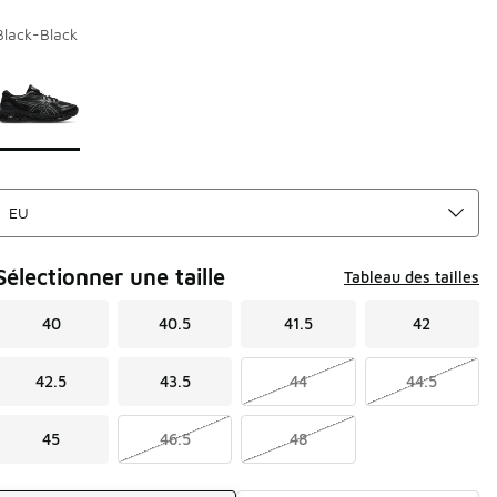
Black-Black
Page 1 sur 1 affichant 1 à 1 des 1 couleurs.
Merci de sélectionner un style
*
Sélectionner une taille
Tableau des tailles
40
40.5
41.5
42
42.5
43.5
44
44.5
45
46.5
48