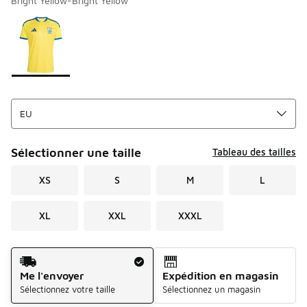
Bright Yellow-Bright Yellow
Merci de sélectionner un style
*
Page 1 sur 1 affichant 1 à 1 des 1 couleurs.
Sélectionner une taille
Tableau des tailles
XS
S
M
L
XL
XXL
XXXL
Mode d'expédition
Me l'envoyer
Expédition en magasin
Sélectionnez votre taille
Sélectionnez un magasin