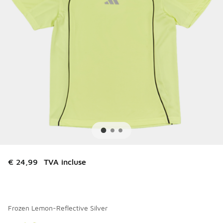
€ 24,99
TVA incluse
Frozen Lemon-Reflective Silver
Merci de sélectionner un style
*
Page 1 sur 1 affichant 1 à 1 des 1 couleurs.