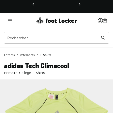
Ce lien ouvrira une nouvelle fenêtre
Enfants
/
Vêtements
/
T-Shirts
adidas Tech Climacool
Primaire-College T-Shirts